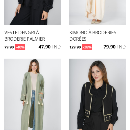
VESTE DENGRI À
KIMONO À BRODERIES
BRODERIE PALMIER
DORÉES
-
47.90
TND
-
79.90
TND
79.90
40%
129.90
38%