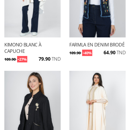
KIMONO BLANC À
FARMLA EN DENIM BRODÉ
CAPUCHE
-
64.90
TND
109.90
40%
-
79.90
TND
109.90
27%