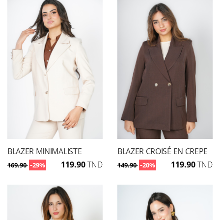
BLAZER MINIMALISTE
BLAZER CROISÉ EN CREPE
-
119.90
TND
-
119.90
TND
169.90
29%
149.90
20%