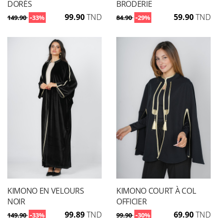
DORÉS
BRODERIE
-
99.90
TND
-
59.90
TND
149.90
33%
84.90
29%
KIMONO EN VELOURS
KIMONO COURT À COL
NOIR
OFFICIER
-
99.89
TND
-
69.90
TND
149.90
33%
99.90
30%