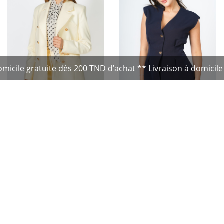
gratuite dès 200 TND d’achat ** Livraison à domicile gratuit
BLAZER CROISÉ EN CRÊPE
BLAZER SANS MANCHES
-
119.90
TND
-
89.90
TND
169.90
29%
119.90
25%