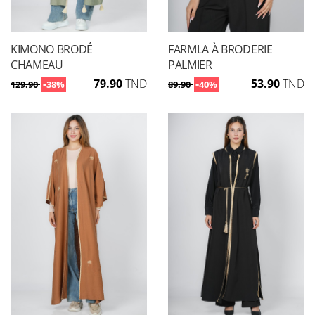
KIMONO BRODÉ
FARMLA À BRODERIE
CHAMEAU
PALMIER
-
79.90
TND
-
53.90
TND
129.90
38%
89.90
40%