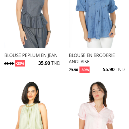
BLOUSE PEPLUM EN JEAN
BLOUSE EN BRODERIE
ANGLAISE
-
35.90
TND
49.90
28%
-
55.90
TND
79.90
30%