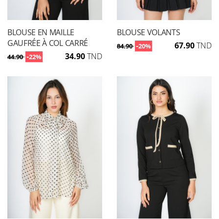
BLOUSE EN MAILLE
BLOUSE VOLANTS
GAUFRÉE À COL CARRÉ
-
67.90
TND
84.90
20%
-
34.90
TND
44.90
22%