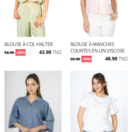
BLOUSE À COL HALTER
BLOUSE À MANCHES
COURTES EN LIN VISCOSE
-
43.90
TND
54.90
20%
-
48.90
TND
69.90
30%