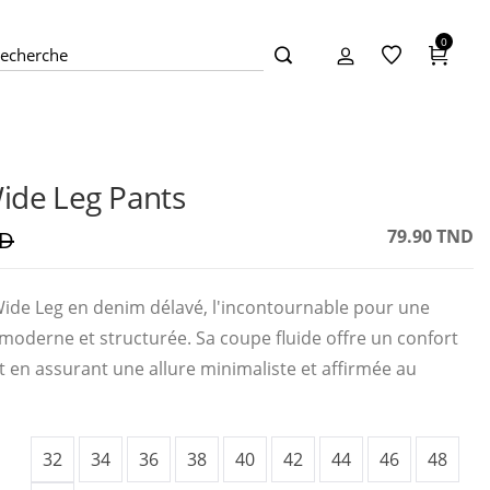
0
ide Leg Pants
79.90 TND
ND
ide Leg en denim délavé, l'incontournable pour une
 moderne et structurée. Sa coupe fluide offre un confort
t en assurant une allure minimaliste et affirmée au
32
34
36
38
40
42
44
46
48