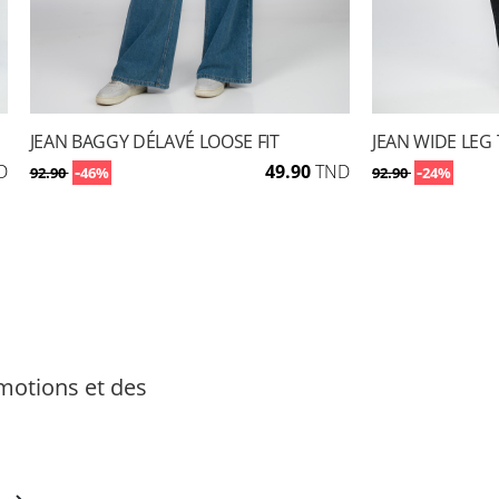
JEAN BAGGY DÉLAVÉ LOOSE FIT
JEAN WIDE LEG 
D
-
49.90
TND
-
92.90
46%
92.90
24%
motions et des