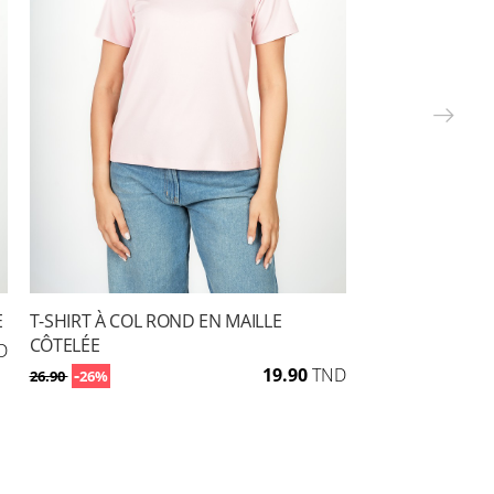
E
T-SHIRT À COL ROND EN MAILLE
CÔTELÉE
D
-
19.90
TND
26.90
26%