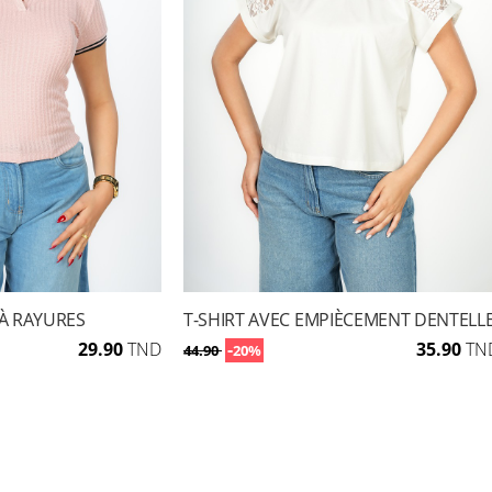
 À RAYURES
T-SHIRT AVEC EMPIÈCEMENT DENTELL
29.90
TND
-
35.90
TN
44.90
20%