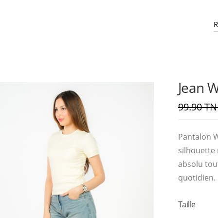
R
e
c
h
e
r
c
h
e
Jean W
99.90 T
Pantalon W
silhouette
absolu tou
quotidien.
Taille