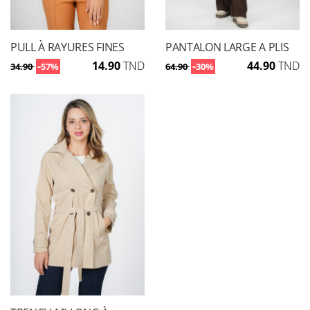
PULL À RAYURES FINES
PANTALON LARGE A PLIS
-
14.90
TND
-
44.90
TND
34.90
57%
64.90
30%