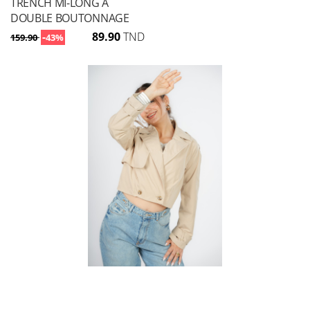
TRENCH MI-LONG À
DOUBLE BOUTONNAGE
-
89.90
TND
159.90
43%