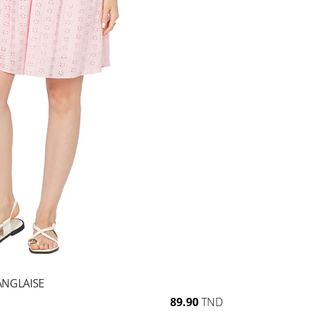
ANGLAISE
89.90
TND