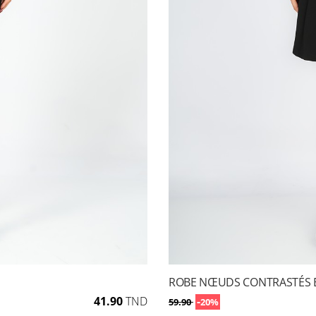
ROBE NŒUDS CONTRASTÉS 
41.90
TND
-
59.90
20%